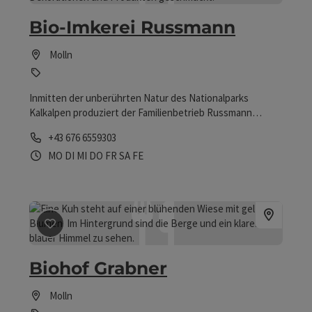
Bio-Imkerei Russmann
Molln
Inmitten der unberührten Natur des Nationalparks
Kalkalpen produziert der Familienbetrieb Russmann
hochwertigen Bio-Honig.
Telefon
+43 676 6559303
Öffnungszeiten
Montag geöffnet
Dienstag geöffnet
Mittwoch geöffnet
Donnerstag geöffnet
Freitag geöffnet
Samstag geöffnet
Feiertag geöffnet
MO
DI
MI
DO
FR
SA
FE
Beitrag merken
: Biohof Grabner
Biohof Grabner
Molln