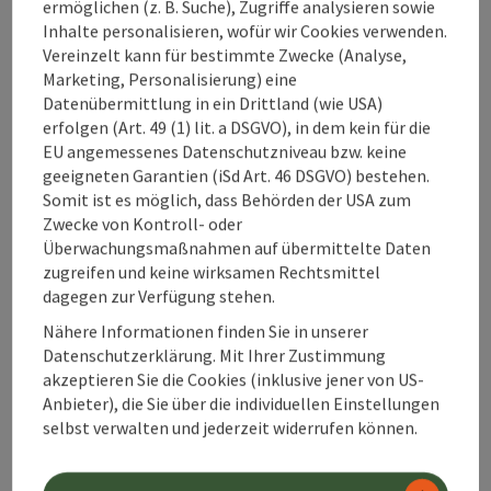
ermöglichen (z. B. Suche), Zugriffe analysieren sowie
Inhalte personalisieren, wofür wir Cookies verwenden.
Beitrag merken
: Mollner Hütte
Vereinzelt kann für bestimmte Zwecke (Analyse,
Marketing, Personalisierung) eine
Mollner Hütte
Datenübermittlung in ein Drittland (wie USA)
erfolgen (Art. 49 (1) lit. a DSGVO), in dem kein für die
Molln
EU angemessenes Datenschutzniveau bzw. keine
Almwirtschaft / Hütte
geeigneten Garantien (iSd Art. 46 DSGVO) bestehen.
Somit ist es möglich, dass Behörden der USA zum
Die Mollnerhütte auf 1.005 m ist eine
Zwecke von Kontroll- oder
Selbstversorgerhütte, die aber an den Wochenenden und
Überwachungsmaßnahmen auf übermittelte Daten
an Feiertagen von Mitte März bis Ende November
Telefon
zugreifen und keine wirksamen Rechtsmittel
+43 677 62022827
bewartet wird (nur Getränke, KEINE Speisen). Sie verfügt
dagegen zur Verfügung stehen.
Öffnungszeiten
Montag geöffnet
Dienstag geöffnet
Mittwoch geöffnet
Donnerstag geöffnet
Freitag geöffnet
Samstag geöffnet
Sonntag geöffnet
Feiertag geöffnet
MO
DI
MI
DO
FR
SA
SO
FE
über eine Sonnenterrasse mit einem fantastischen
Ausblick. Ganzjährig gibt es gekühlte Getränke aus
Nähere Informationen finden Sie in unserer
unserem Getränketank. Die Hütte kann an Wochenenden
Datenschutzerklärung. Mit Ihrer Zustimmung
für Übernachtungen gebucht werden. Der gesamte Strom
akzeptieren Sie die Cookies (inklusive jener von US-
Seite zurück
wird aus der eigenen Photovoltaikanlage bezogen.
Seite 
1
2
Anbieter), die Sie über die individuellen Einstellungen
selbst verwalten und jederzeit widerrufen können.