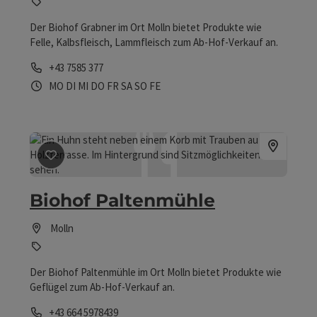
Der Biohof Grabner im Ort Molln bietet Produkte wie
Felle, Kalbsfleisch, Lammfleisch zum Ab-Hof-Verkauf an.
Telefon
+43 7585 377
Öffnungszeiten
Montag geöffnet
Dienstag geöffnet
Mittwoch geöffnet
Donnerstag geöffnet
Freitag geöffnet
Samstag geöffnet
Sonntag geöffnet
Feiertag geöffnet
MO
DI
MI
DO
FR
SA
SO
FE
Beitrag merken
: Biohof Paltenmühle
Biohof Paltenmühle
Molln
Der Biohof Paltenmühle im Ort Molln bietet Produkte wie
Geflügel zum Ab-Hof-Verkauf an.
Telefon
+43 664 5978439