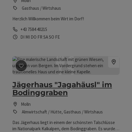
Molln
Gasthaus / Wirtshaus
Herzlich Willkommen beim Wirt im Dorf!
Telefon
+43 7584 40215
Öffnungszeiten
Dienstag geöffnet
Mittwoch geöffnet
Donnerstag geöffnet
Freitag geöffnet
Samstag geöffnet
Sonntag geöffnet
Feiertag geöffnet
DI
MI
DO
FR
SA
SO
FE
Beitrag merken
: Jägerhaus "Jagahäusl" im Bodinggra
Jägerhaus "Jagahäusl" im
Bodinggraben
Molln
Almwirtschaft / Hütte, Gasthaus / Wirtshaus
Das Jägerhaus liegt in einem der schönsten Talschlüsse
im Nationalpark Kalkalpen, dem Bodinggraben. Es wurde