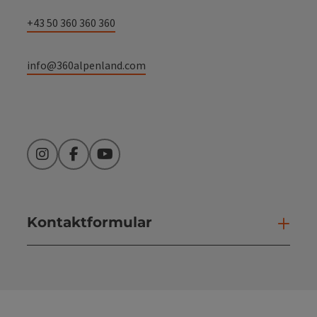
+43 50 360 360 360
info@360alpenland.com
Instagram
Facebook
YouTube
Kontaktformular
Kont