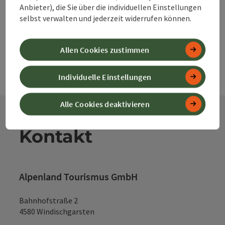
Anbieter), die Sie über die individuellen Einstellungen
powered by
TOURDATA
Änderung vorschlagen
selbst verwalten und jederzeit widerrufen können.
Allen Cookies zustimmen
Individuelle Einstellungen
Alle Cookies deaktivieren
Kontakt
Alpenland Tourismus GmbH
Bahnhofstraße 2
4580 Windischgarsten