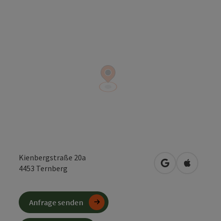
Kienbergstraße 20a
in Google Maps
in Apple 
4453
Ternberg
Anfrage senden