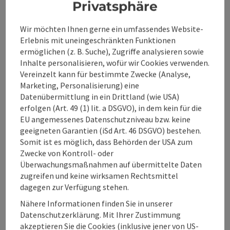
Anreise/Lage
Privatsphäre
Wir möchten Ihnen gerne ein umfassendes Website-
Sportarten
Erlebnis mit uneingeschränkten Funktionen
ermöglichen (z. B. Suche), Zugriffe analysieren sowie
Inhalte personalisieren, wofür wir Cookies verwenden.
Eignung
Vereinzelt kann für bestimmte Zwecke (Analyse,
Marketing, Personalisierung) eine
Datenübermittlung in ein Drittland (wie USA)
Barrierefreiheit
erfolgen (Art. 49 (1) lit. a DSGVO), in dem kein für die
EU angemessenes Datenschutzniveau bzw. keine
geeigneten Garantien (iSd Art. 46 DSGVO) bestehen.
Somit ist es möglich, dass Behörden der USA zum
Zwecke von Kontroll- oder
Beitrag merken
Beitrag drucken
Überwachungsmaßnahmen auf übermittelte Daten
zugreifen und keine wirksamen Rechtsmittel
zum Merkzettel
dagegen zur Verfügung stehen.
In der Nähe
Nähere Informationen finden Sie in unserer
PDF erstellen
Datenschutzerklärung. Mit Ihrer Zustimmung
akzeptieren Sie die Cookies (inklusive jener von US-