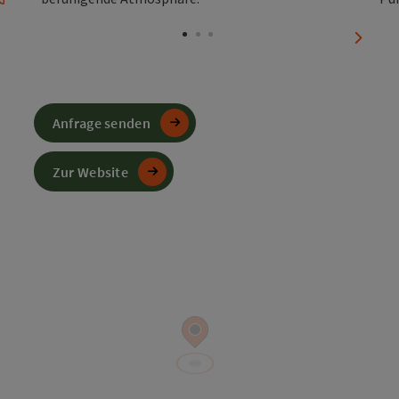
Copyright öffnen
Copyr
nächst
Anfrage senden
Zur Website