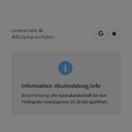
Linzerstraße 40
in Google Map
in Apple
4582
Spital am Pyhrn
Information: Akutmeldung/Info
Beschreibung:
Die Saunalandschaft ist von
Freitag bis Sonntag von 15-20 Uhr geöffnet.