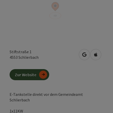
Stiftstraße 1
in Google Maps
in Apple 
4553
Schlierbach
Zur Website
E-Tankstelle direkt vor dem Gemeindeamt
Schlierbach
1x11KW