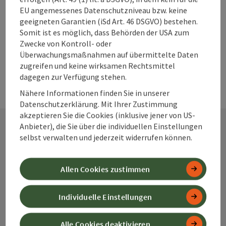
EU angemessenes Datenschutzniveau bzw. keine
geeigneten Garantien (iSd Art. 46 DSGVO) bestehen.
powered by
TOURDATA
Änderung vorschlagen
Somit ist es möglich, dass Behörden der USA zum
Zwecke von Kontroll- oder
Überwachungsmaßnahmen auf übermittelte Daten
zugreifen und keine wirksamen Rechtsmittel
dagegen zur Verfügung stehen.
Nähere Informationen finden Sie in unserer
Datenschutzerklärung. Mit Ihrer Zustimmung
akzeptieren Sie die Cookies (inklusive jener von US-
Anbieter), die Sie über die individuellen Einstellungen
selbst verwalten und jederzeit widerrufen können.
Kontakt
Allen Cookies zustimmen
Alpenland Tourismus GmbH
Individuelle Einstellungen
Bahnhofstraße 2
Alle Cookies deaktivieren
4580 Windischgarsten