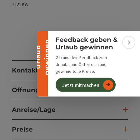
Banner einklappen
1x22KW
Feedback geben &
n
Bann
Urlaub gewinnen
U
r
l
a
u
b
g
e
w
i
n
n
e
Gib uns dein Feedback zum
Urlaubsland Österreich und
Kontakt
gewinne tolle Preise.
Jetzt mitmachen
Öffnungszeiten
Anreise/Lage
Preise