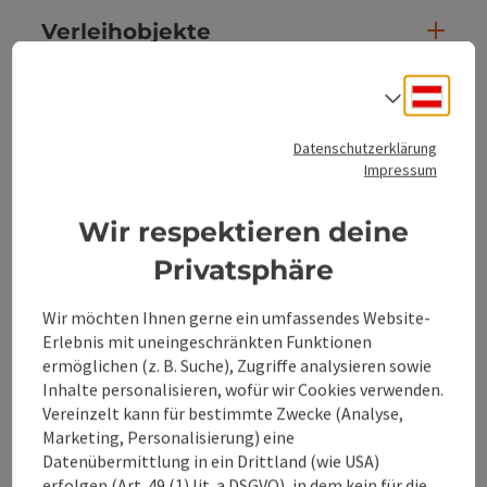
Verleihobjekte
Deuts
Sprach
Eignung
Datenschutzerklärung
Barrierefreiheit
Impressum
Wir respektieren deine
Mehr Entdecken
Privatsphäre
Wir möchten Ihnen gerne ein umfassendes Website-
Erlebnis mit uneingeschränkten Funktionen
Beitrag merken
ermöglichen (z. B. Suche), Zugriffe analysieren sowie
Beitrag drucken
Inhalte personalisieren, wofür wir Cookies verwenden.
Vereinzelt kann für bestimmte Zwecke (Analyse,
zum Merkzettel
In der Nähe
Marketing, Personalisierung) eine
Datenübermittlung in ein Drittland (wie USA)
PDF erstellen
erfolgen (Art. 49 (1) lit. a DSGVO), in dem kein für die