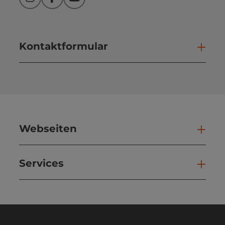
Instagram
Facebook
YouTube
Kontaktformular
Kont
Webseiten
Web
Services
Ser