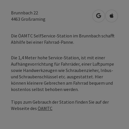
Brunnbach 22
in Google Map
in Apple
4463
Großraming
Die ÖAMTC SelfService-Station im Brunnbach schafft
Abhilfe bei einer Fahrrad-Panne.
Die 1,4 Meter hohe Service-Station, ist mit einer
Aufhängevorrichtung für Fahrräder, einer Luftpumpe
sowie Handwerkzeugen wie Schraubenzieher, Inbus-
und Schraubenschlüssel etc. ausgestattet. Hier
können kleinere Gebrechen am Fahrrad bequem und
kostenlos selbst behoben werden.
Tipps zum Gebrauch der Station finden Sie auf der
Webseite des
ÖAMTC