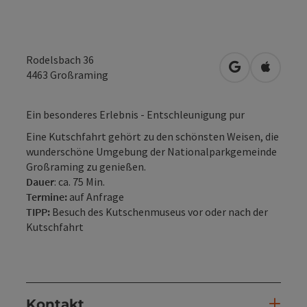
Rodelsbach 36
in Google Map
in Apple
4463
Großraming
Ein besonderes Erlebnis - Entschleunigung pur
Eine Kutschfahrt gehört zu den schönsten Weisen, die
wunderschöne Umgebung der Nationalparkgemeinde
Großraming zu genießen.
Dauer
: ca. 75 Min.
Termine:
auf Anfrage
TIPP:
Besuch des Kutschenmuseus vor oder nach der
Kutschfahrt
Kontakt