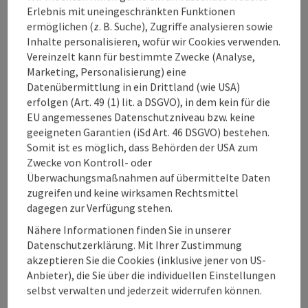
Eignung
Erlebnis mit uneingeschränkten Funktionen
ermöglichen (z. B. Suche), Zugriffe analysieren sowie
Inhalte personalisieren, wofür wir Cookies verwenden.
Barrierefreiheit
Vereinzelt kann für bestimmte Zwecke (Analyse,
Marketing, Personalisierung) eine
Datenübermittlung in ein Drittland (wie USA)
erfolgen (Art. 49 (1) lit. a DSGVO), in dem kein für die
EU angemessenes Datenschutzniveau bzw. keine
Beitrag merken
geeigneten Garantien (iSd Art. 46 DSGVO) bestehen.
Beitrag drucken
Somit ist es möglich, dass Behörden der USA zum
Zwecke von Kontroll- oder
zum Merkzettel
In der Nähe
Überwachungsmaßnahmen auf übermittelte Daten
zugreifen und keine wirksamen Rechtsmittel
PDF erstellen
dagegen zur Verfügung stehen.
Nähere Informationen finden Sie in unserer
powered by
TOURDATA
Änderung vorschlagen
Datenschutzerklärung. Mit Ihrer Zustimmung
akzeptieren Sie die Cookies (inklusive jener von US-
Anbieter), die Sie über die individuellen Einstellungen
selbst verwalten und jederzeit widerrufen können.