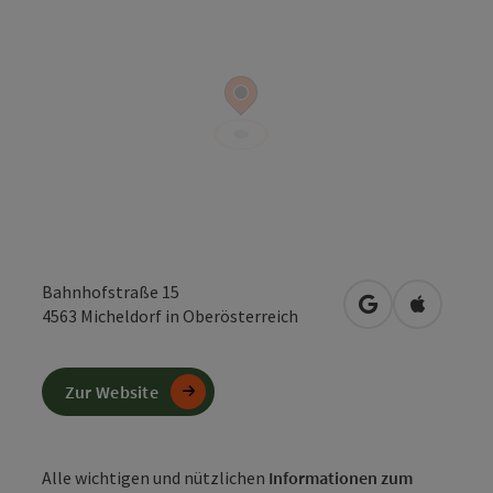
Bahnhofstraße 15
in Google Maps
in Apple 
4563
Micheldorf in Oberösterreich
Zur Website
Alle wichtigen und nützlichen
Informationen zum