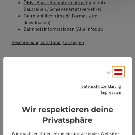
ÖBB - Baustelleninformation
(geplante
Baustellen / Schienenersatzverkehre)
Fahrplanbilder
(im pdf-Format zum
downloaden)
Bahnhofsinformationen
(Alle Infos zu ...
Beschreibung vollständig anzeigen
Deuts
Sprach
Kontakt
Datenschutzerklärung
Impressum
Öffnungszeiten
Wir respektieren deine
Anreise/Lage
Privatsphäre
Wir möchten Ihnen gerne ein umfassendes Website-