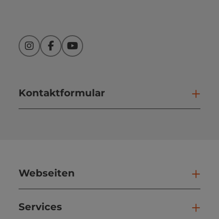
Instagram
Facebook
YouTube
Kontaktformular
Kont
Webseiten
Web
Services
Ser