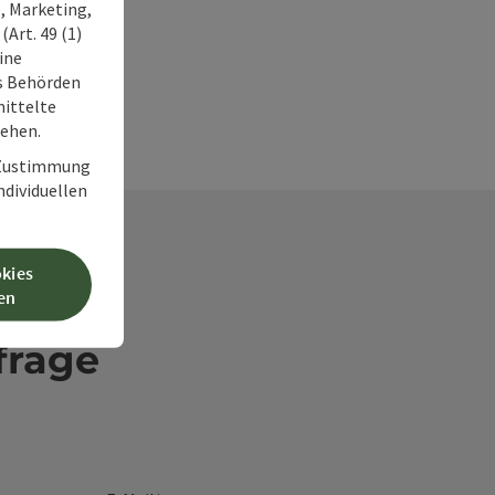
, Marketing,
Art. 49 (1)
ine
ss Behörden
ittelte
tehen.
r Zustimmung
individuellen
okies
en
frage