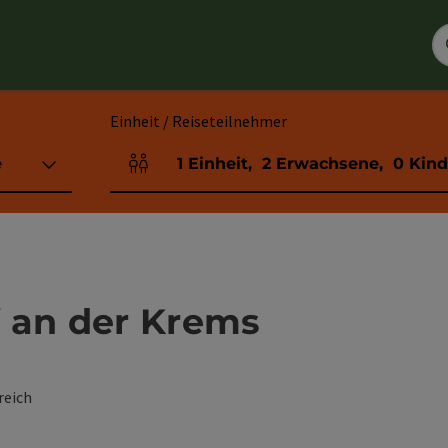
Einheit / Reiseteilnehmer
e
1
Einheit
,
2
Erwachsene
,
0
Kind
Einheitenanzahl und Personenfelder
 an der Krems
reich