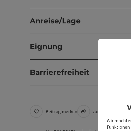
Anreise/Lage
Eignung
Barrierefreiheit
W
Beitrag merken
zum Merkzettel
Wir möchten
Funktionen e