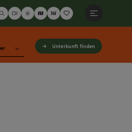
Hauptmenü öffne
Suchen
Webcams
Wetter
Interaktive Karte
360° Panoramen
Merkzettel
Unterkunft finden
er