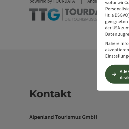
powered by
TOURDATA
Änderung vorschlag
wofür wir C
Personalisie
lit. a DSGV
geeigneten 
der USA zu
Daten zugre
Nähere Info
akzeptieren 
Einstellung
Alle
deak
Kontakt
Alpenland Tourismus GmbH