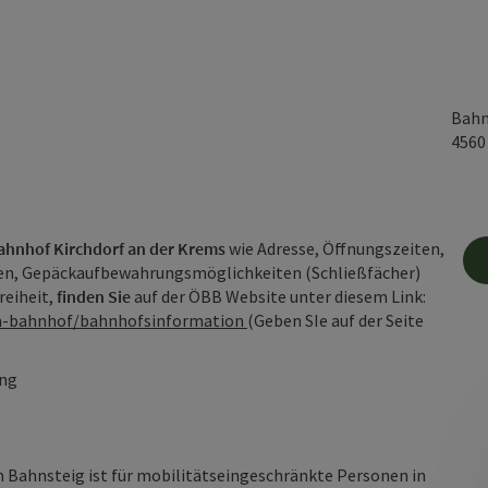
Bahn
456
ahnhof Kirchdorf an der Krems
wie Adresse, Öffnungszeiten,
en, Gepäckaufbewahrungsmöglichkeiten (Schließfächer)
reiheit,
finden Sie
auf der ÖBB Website unter diesem Link:
am-bahnhof/bahnhofsinformation
(Geben SIe auf der Seite
ung
Bahnsteig ist für mobilitätseingeschränkte Personen in