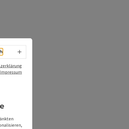
Sprachwahl - Menü öffnen
h
zerklärung
Impressum
re
ränkten
onalisieren,