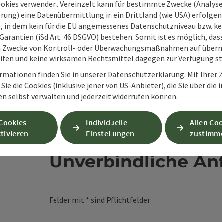
en
ookies verwenden. Vereinzelt kann für bestimmte Zwecke (Analyse
rung) eine Datenübermittlung in ein Drittland (wie USA) erfolgen (
O), in dem kein für die EU angemessenes Datenschutzniveau bzw. ke
Garantien (iSd Art. 46 DSGVO) bestehen. Somit ist es möglich, da
m Zwecke von Kontroll- oder Überwachungsmaßnahmen auf überm
ifen und keine wirksamen Rechtsmittel dagegen zur Verfügung s
rmationen finden Sie in unserer Datenschutzerklärung. Mit Ihre
Sie die Cookies (inklusive jener von US-Anbieter), die Sie über die 
en selbst verwalten und jederzeit widerrufen können.
 Cookies
Individuelle
Allen Co
tivieren
Einstellungen
zustimm
Unverbindliche An
Felder mit
*
sind Pflichtfelder