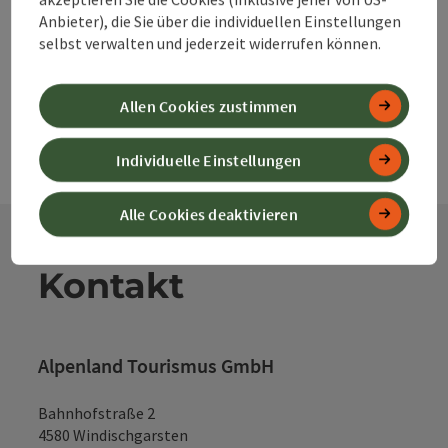
Anbieter), die Sie über die individuellen Einstellungen
powered by
TOURDATA
Änderung vorschlagen
selbst verwalten und jederzeit widerrufen können.
Allen Cookies zustimmen
Individuelle Einstellungen
Alle Cookies deaktivieren
Kontakt
Alpenland Tourismus GmbH
Bahnhofstraße 2
4580 Windischgarsten