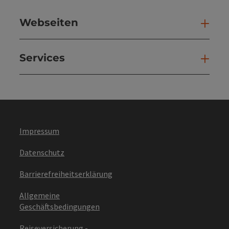
Webseiten
Web
Services
Ser
Impressum
Datenschutz
Barrierefreiheitserklärung
Allgemeine
Geschäftsbedingungen
Reiseversicherung -