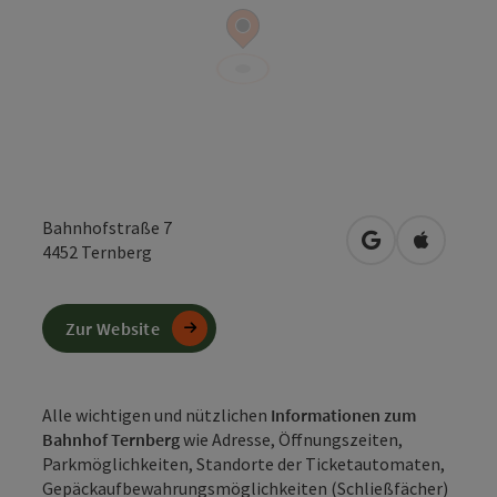
Bahnhofstraße 7
in Google Maps
in Apple 
4452
Ternberg
Zur Website
Alle wichtigen und nützlichen
Informationen zum
Bahnhof Ternberg
wie Adresse, Öffnungszeiten,
Parkmöglichkeiten, Standorte der Ticketautomaten,
Gepäckaufbewahrungsmöglichkeiten (Schließfächer)