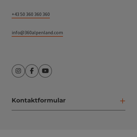
+43 50 360 360 360
info@360alpenland.com
Instagram
Facebook
YouTube
Kontaktformular
Kont