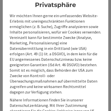
Privatsphäre
Öffnungszeiten
Wir möchten Ihnen gerne ein umfassendes Website-
Anreise/Lage
Erlebnis mit uneingeschränkten Funktionen
ermöglichen (z. B. Suche), Zugriffe analysieren sowie
Inhalte personalisieren, wofür wir Cookies verwenden.
Eignung
Vereinzelt kann für bestimmte Zwecke (Analyse,
Marketing, Personalisierung) eine
Datenübermittlung in ein Drittland (wie USA)
Barrierefreiheit
erfolgen (Art. 49 (1) lit. a DSGVO), in dem kein für die
EU angemessenes Datenschutzniveau bzw. keine
geeigneten Garantien (iSd Art. 46 DSGVO) bestehen.
Somit ist es möglich, dass Behörden der USA zum
Zwecke von Kontroll- oder
Beitrag merken
Überwachungsmaßnahmen auf übermittelte Daten
Beitrag drucken
zugreifen und keine wirksamen Rechtsmittel
dagegen zur Verfügung stehen.
zum Merkzettel
In der Nähe
Nähere Informationen finden Sie in unserer
PDF erstellen
Datenschutzerklärung. Mit Ihrer Zustimmung
akzeptieren Sie die Cookies (inklusive jener von US-