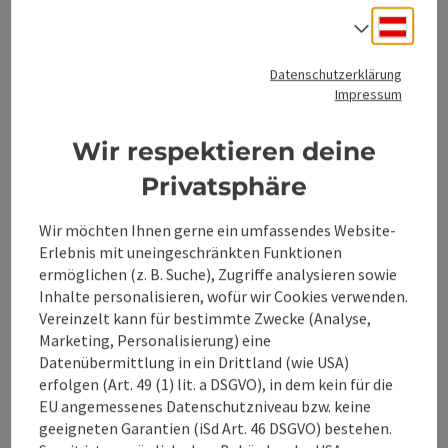
Deuts
Sprach
Eignung
Datenschutzerklärung
Barrierefreiheit
Impressum
Wir respektieren deine
Privatsphäre
Beitrag merken
Beitrag drucken
Wir möchten Ihnen gerne ein umfassendes Website-
Erlebnis mit uneingeschränkten Funktionen
zum Merkzettel
In der Nähe
ermöglichen (z. B. Suche), Zugriffe analysieren sowie
Inhalte personalisieren, wofür wir Cookies verwenden.
PDF erstellen
Vereinzelt kann für bestimmte Zwecke (Analyse,
Marketing, Personalisierung) eine
Datenübermittlung in ein Drittland (wie USA)
powered by
TOURDATA
Änderung vorschlagen
erfolgen (Art. 49 (1) lit. a DSGVO), in dem kein für die
EU angemessenes Datenschutzniveau bzw. keine
geeigneten Garantien (iSd Art. 46 DSGVO) bestehen.