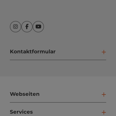
Instagram
Facebook
YouTube
Kontaktformular
Kont
Webseiten
Web
Services
Ser