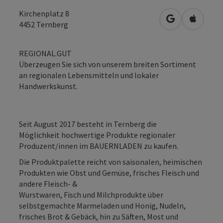
Kirchenplatz 8
in Google Map
in Apple
4452
Ternberg
REGIONAL.GUT
Überzeugen Sie sich von unserem breiten Sortiment
an regionalen Lebensmitteln und lokaler
Handwerkskunst.
Seit August 2017 besteht in Ternberg die
Möglichkeit hochwertige Produkte regionaler
Produzent/innen im BAUERNLADEN zu kaufen.
Die Produktpalette reicht von saisonalen, heimischen
Produkten wie Obst und Gemüse, frisches Fleisch und
andere Fleisch- &
Wurstwaren, Fisch und Milchprodukte über
selbstgemachte Marmeladen und Honig, Nudeln,
frisches Brot & Gebäck, hin zu Säften, Most und