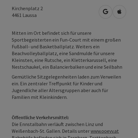
Kirchenplatz 2
in Google Map
in Apple
4461
Laussa
Mitten im Ort befindet sich für unsere
Sportbegeisterten ein Fun-Court mit einem großen
Fußball- und Basketballplatz. Weiters ein
Beachvolleyballplatz, eine Sandmulde für unsere
Kleinsten, eine Rutsche, ein Kletterkarussell, eine
Nestschaukel, ein Balancierbalken und eine Seilbahn
Gemütliche Sitzgelegenheiten laden zum Verweilen
ein. Ein zentraler Treffpunkt für Kinder und
Jugendliche aller Altersgruppen aber auch für
Familien mit Kleinkindern.
Öffentliche Verkehrsmittel:
Die Ennstalbahn verläuft zwischen Linz und
Weißenbach-St. Gallen. Details unter
www.ooevv.at
Bahnhöfe befinden sich in Ternberg, Trattenbach,