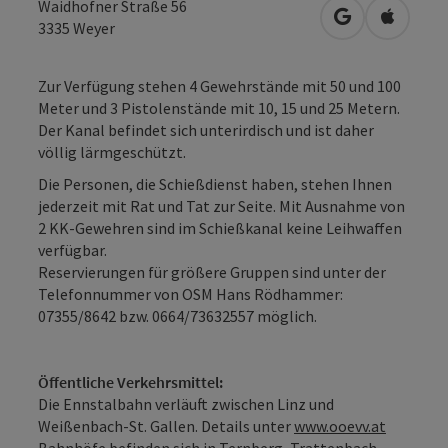
Waidhofner Straße 56
in Google Map
in Apple
3335
Weyer
Zur Verfügung stehen 4 Gewehrstände mit 50 und 100
Meter und 3 Pistolenstände mit 10, 15 und 25 Metern.
Der Kanal befindet sich unterirdisch und ist daher
völlig lärmgeschützt.
Die Personen, die Schießdienst haben, stehen Ihnen
jederzeit mit Rat und Tat zur Seite. Mit Ausnahme von
2 KK-Gewehren sind im Schießkanal keine Leihwaffen
verfügbar.
Reservierungen für größere Gruppen sind unter der
Telefonnummer von OSM Hans Rödhammer:
07355/8642 bzw. 0664/73632557 möglich.
Öffentliche Verkehrsmittel:
Die Ennstalbahn verläuft zwischen Linz und
Weißenbach-St. Gallen. Details unter
www.ooevv.at
Bahnhöfe befinden sich in Ternberg, Trattenbach,