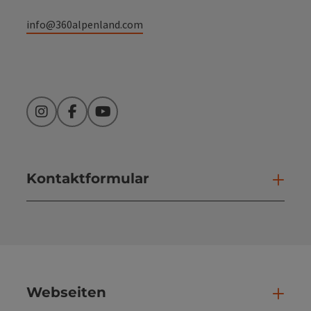
info@360alpenland.com
Instagram
Facebook
YouTube
Kontaktformular
Kont
Webseiten
Web