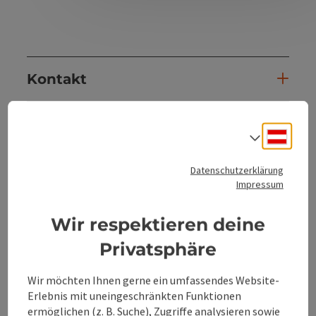
Kontakt
Öffnungszeiten
Deuts
Sprach
Anreise/Lage
Datenschutzerklärung
Impressum
Preise
Wir respektieren deine
Privatsphäre
Eignung
Wir möchten Ihnen gerne ein umfassendes Website-
Erlebnis mit uneingeschränkten Funktionen
Barrierefreiheit
ermöglichen (z. B. Suche), Zugriffe analysieren sowie