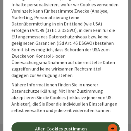
Inhalte personalisieren, wofür wir Cookies verwenden.
Vereinzelt kann für bestimmte Zwecke (Analyse,
Marketing, Personalisierung) eine
Datenübermittlung in ein Drittland (wie USA)
Beitrag merken
erfolgen (Art. 49 (1) lit. a DSGVO), in dem kein für die
Beitrag drucken
EU angemessenes Datenschutzniveau bzw. keine
zum Merkzettel
geeigneten Garantien (iSd Art. 46 DSGVO) bestehen.
In der Nähe
Somit ist es möglich, dass Behörden der USA zum
Zwecke von Kontroll- oder
PDF erstellen
Überwachungsmaßnahmen auf übermittelte Daten
zugreifen und keine wirksamen Rechtsmittel
powered by
TOURDATA
Änderung vorschlagen
dagegen zur Verfügung stehen.
Nähere Informationen finden Sie in unserer
Datenschutzerklärung. Mit Ihrer Zustimmung
akzeptieren Sie die Cookies (inklusive jener von US-
Anbieter), die Sie über die individuellen Einstellungen
selbst verwalten und jederzeit widerrufen können.
Allen Cookies zustimmen