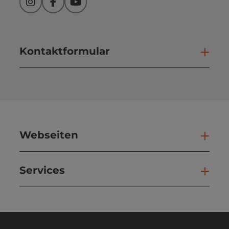
Instagram
Facebook
YouTube
Kontaktformular
Kont
Webseiten
Web
Services
Ser