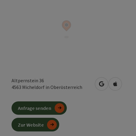
Altpernstein 36
in Google Maps
in Apple 
4563
Micheldorf in Oberösterreich
Anfrage senden
Zur Website