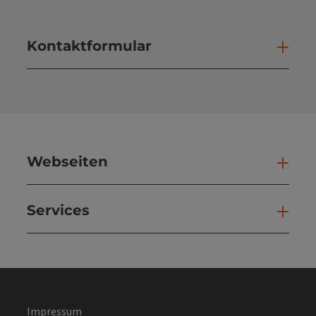
Kontaktformular
Kont
Webseiten
Web
Services
Ser
Impressum