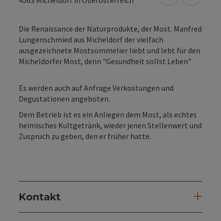
in Google Map
in Apple
4563
Micheldorf in Oberösterreich
Die Renaissance der Naturprodukte, der Most. Manfred
Lungenschmied aus Micheldorf der vielfach
ausgezeichnete Mostsommelier liebt und lebt für den
Micheldorfer Most, denn "Gesundheit sollst Leben"
Es werden auch auf Anfrage Verkostungen und
Degustationen angeboten.
Dem Betrieb ist es ein Anliegen dem Most, als echtes
heimisches Kultgetränk, wieder jenen Stellenwert und
Zuspruch zu geben, den er früher hatte.
Kontakt