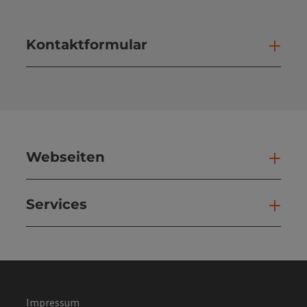
Kontaktformular
Kont
Webseiten
Web
Services
Ser
Impressum