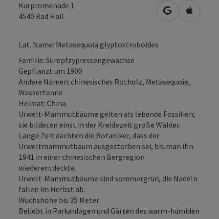
Kurpromenade 1
in Google Map
in Apple
4540
Bad Hall
Lat. Name: Metasequoia glyptostroboides
Familie: Sumpfzypressengewächse
Gepflanzt um 1900
Andere Namen: chinesisches Rotholz, Metasequoie,
Wassertanne
Heimat: China
Urwelt-Mammutbäume gelten als lebende Fossilien;
sie bildeten einst in der Kreidezeit große Wälder.
Lange Zeit dachten die Botaniker, dass der
Urweltmammutbaum ausgestorben sei, bis man ihn
1941 in einer chinesischen Bergregion
wiederentdeckte.
Urwelt-Mammutbäume sind sommergrün, die Nadeln
fallen im Herbst ab.
Wuchshöhe bis 35 Meter
Beliebt in Parkanlagen und Gärten des warm-humiden