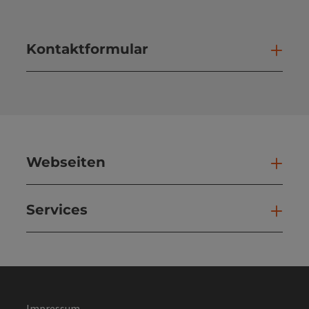
Kontaktformular
Kont
Webseiten
Web
Services
Ser
Impressum