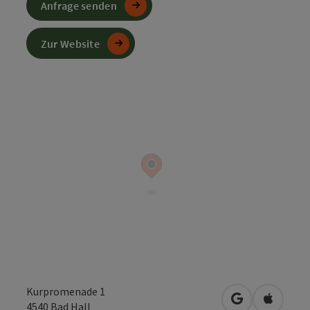
Anfrage senden
Zur Website
Kurpromenade 1
in Google Map
in Apple
4540
Bad Hall