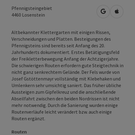
Pfennigsteingebiet
in Google Map
in Apple
4460
Losenstein
Altbekannter Klettergarten mit einigen Rissen,
Verschneidungen und Platten. Besteigungen des
Pfennigsteins sind bereits seit Anfang des 20.
Jahrhunderts dokumentiert. Erstes Betätigungsfeld
der Freikletterbewegung Anfang der Achtzigerjahre.
Die schwierigen Routen erfordern gute Steigtechnik in
nicht ganz senkrechtem Gelände. Der Fels wurde von
Josef Gstöttenmayr vollständig mit Klebehaken und
Umlenkern sehr umsichtig saniert. Das früher übliche
Aussteigen zum Gipfelkreuz und die anschließende
Abseilfahrt zwischen den beiden Nordrissen ist nicht
mehr notwendig. Durch die Sanierung wurden einige
Routenverläufe leicht verändert bzw. auch einige
Routen ergänzt.
Routen