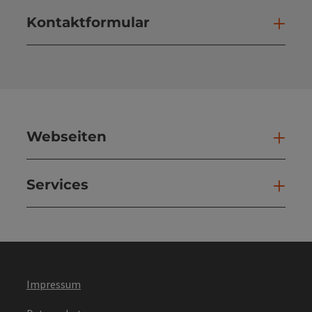
Kontaktformular
Kont
Webseiten
Web
Services
Ser
Impressum