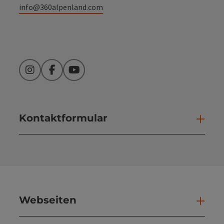
info@360alpenland.com
Instagram
Facebook
YouTube
Kontaktformular
Kont
Webseiten
Web