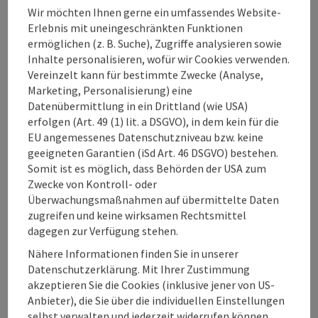
Wir möchten Ihnen gerne ein umfassendes Website-
Erlebnis mit uneingeschränkten Funktionen
Eignung
ermöglichen (z. B. Suche), Zugriffe analysieren sowie
Inhalte personalisieren, wofür wir Cookies verwenden.
Vereinzelt kann für bestimmte Zwecke (Analyse,
Barrierefreiheit
Marketing, Personalisierung) eine
Datenübermittlung in ein Drittland (wie USA)
erfolgen (Art. 49 (1) lit. a DSGVO), in dem kein für die
EU angemessenes Datenschutzniveau bzw. keine
geeigneten Garantien (iSd Art. 46 DSGVO) bestehen.
Beitrag merken
Somit ist es möglich, dass Behörden der USA zum
Beitrag drucken
Zwecke von Kontroll- oder
Überwachungsmaßnahmen auf übermittelte Daten
zum Merkzettel
In der Nähe
zugreifen und keine wirksamen Rechtsmittel
dagegen zur Verfügung stehen.
PDF erstellen
Nähere Informationen finden Sie in unserer
Datenschutzerklärung. Mit Ihrer Zustimmung
powered by
TOURDATA
Änderung vorschlagen
akzeptieren Sie die Cookies (inklusive jener von US-
Anbieter), die Sie über die individuellen Einstellungen
selbst verwalten und jederzeit widerrufen können.