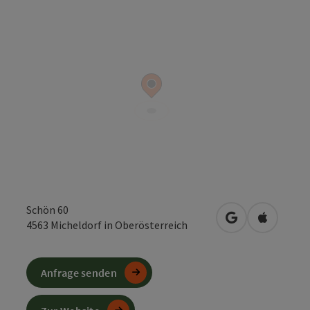
Schön 60
in Google Maps
in Apple 
4563
Micheldorf in Oberösterreich
Anfrage senden