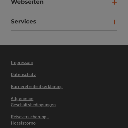
Webseiten
Web
Services
Ser
Impressum
Datenschutz
Barrierefreiheitserklärung
Allgemeine
Geschäftsbedingungen
Reiseversicherung -
Hotelstorno