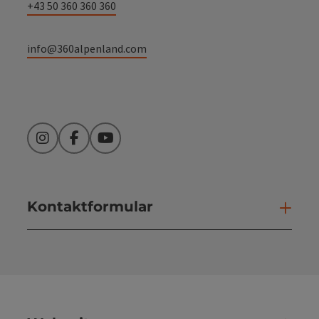
+43 50 360 360 360
info@360alpenland.com
Instagram
Facebook
YouTube
Kontaktformular
Kont