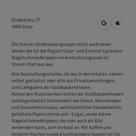
Stadtplatz 27
in Google Map
in Apple
4400
Steyr
Die Steyrer Goldhaubengruppe stellt auch heuer
wieder die für die Region Steyr- und Ennstal typischen
Nagelschmiedkrippen im Amtssitzungssaal im
Steyrer Rathaus aus.
Alle Ausstellungsstücke, ob neu in den letzten Jahren
selbst gestaltet oder alte aus Privatsammlungen,
sind Leihgaben der Goldhaubenfrauen.
Neben den Kunstwerken bieten die Goldhaubenfrauen
selbstgemachte Schmankerl wie Kekse, Marmeladen
und Grammelschmalz, weihnachtliche Handarbeiten,
gefaltete Papiersterne und –Engel, sowie kleine
Nagelschmiedkrippen, die man auch als Bild
verwenden kann, zum Verkauf an. Mit Kaffee und
leckeren Kuchen sowie g’schmackigen Suppen ist für