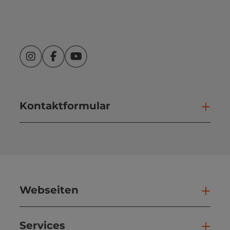
Instagram
Facebook
YouTube
Kontaktformular
Kont
Webseiten
Web
Services
Ser