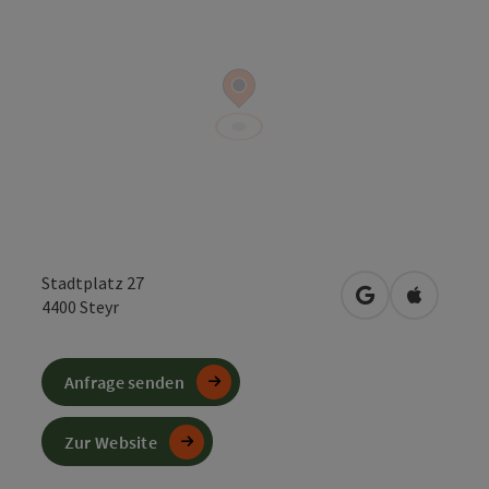
Stadtplatz 27
in Google Maps
in Apple 
4400
Steyr
Anfrage senden
Zur Website