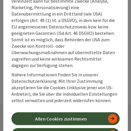
Vereinzelt kann für bestimmte Zwecke (Analyse,
Marketing, Personalisierung) eine
Beitrag merken
Beitrag drucken
Datenübermittlung in ein Drittland (wie USA)
erfolgen (Art. 49 (1) lit. a DSGVO), in dem kein für die
zum Merkzettel
In der Nähe
EU angemessenes Datenschutzniveau bzw. keine
geeigneten Garantien (iSd Art. 46 DSGVO) bestehen.
PDF erstellen
Somit ist es möglich, dass Behörden der USA zum
Zwecke von Kontroll- oder
Überwachungsmaßnahmen auf übermittelte Daten
powered by
TOURDATA
Änderung vorschlagen
zugreifen und keine wirksamen Rechtsmittel
dagegen zur Verfügung stehen.
Nähere Informationen finden Sie in unserer
Datenschutzerklärung. Mit Ihrer Zustimmung
akzeptieren Sie die Cookies (inklusive jener von US-
Anbieter), die Sie über die individuellen Einstellungen
selbst verwalten und jederzeit widerrufen können.
Allen Cookies zustimmen
Kontakt