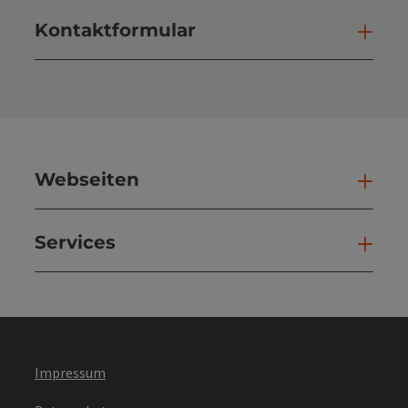
Kontaktformular
Kont
Webseiten
Web
Services
Ser
Impressum