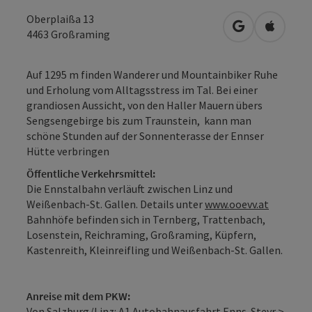
Oberplaißa 13
in Google Map
in Apple
4463
Großraming
Auf 1295 m finden Wanderer und Mountainbiker Ruhe
und Erholung vom Alltagsstress im Tal. Bei einer
grandiosen Aussicht, von den Haller Mauern übers
Sengsengebirge bis zum Traunstein, kann man
schöne Stunden auf der Sonnenterasse der Ennser
Hütte verbringen
Öffentliche Verkehrsmittel:
Die Ennstalbahn verläuft zwischen Linz und
Weißenbach-St. Gallen. Details unter
www.ooevv.at
Bahnhöfe befinden sich in Ternberg, Trattenbach,
Losenstein, Reichraming, Großraming, Küpfern,
Kastenreith, Kleinreifling und Weißenbach-St. Gallen.
Anreise mit dem PKW:
Von Salzburg/Linz: A1 Autobahnausfahrt Enns-Steyr >