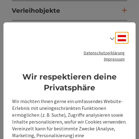
Verleihobjekte
Kooperationen
Deuts
Sprach
Eignung
Datenschutzerklärung
Impressum
Barrierefreiheit
Wir respektieren deine
Privatsphäre
Mehr Entdecken
Wir möchten Ihnen gerne ein umfassendes Website-
Erlebnis mit uneingeschränkten Funktionen
ermöglichen (z. B. Suche), Zugriffe analysieren sowie
Inhalte personalisieren, wofür wir Cookies verwenden.
Beitrag merken
Beitrag drucken
Vereinzelt kann für bestimmte Zwecke (Analyse,
Marketing, Personalisierung) eine