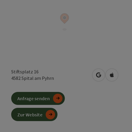
Stiftsplatz 16
in Google Maps
in Apple 
4582
Spital am Pyhrn
Anfrage senden
Zur Website