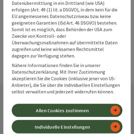
zum Merkzettel
Datenübermittlung in ein Drittland (wie USA)
In der Nähe
erfolgen (Art. 49 (1) lit. a DSGVO), in dem kein für die
EU angemessenes Datenschutzniveau bzw. keine
PDF erstellen
geeigneten Garantien (iSd Art. 46 DSGVO) bestehen.
Somit ist es möglich, dass Behörden der USA zum
powered by
TOURDATA
Änderung vorschlagen
Zwecke von Kontroll- oder
Überwachungsmaßnahmen auf übermittelte Daten
zugreifen und keine wirksamen Rechtsmittel
dagegen zur Verfügung stehen.
Nähere Informationen finden Sie in unserer
Datenschutzerklärung. Mit Ihrer Zustimmung
akzeptieren Sie die Cookies (inklusive jener von US-
Anbieter), die Sie über die individuellen Einstellungen
selbst verwalten und jederzeit widerrufen können.
Kontakt
Allen Cookies zustimmen
Individuelle Einstellungen
Alpenland Tourismus GmbH