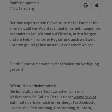
Raiffeisenplatz 3
in Google Map
in Apple
4452
Ternberg
Der Natursportverein Geoventure ist Ihr Partner für
eine Vielzahl von Abenteuer und Unternehmungen der
besonderen Art. Wir sind auf Flüssen, in den Bergen
und am Fels – in unserer Region und auch weltweit
unterwegs und geben unsere Leidenschaft weiter.
Für die Sportkurse werden Materialien zur Verfügung
gestellt.
Öffentliche Verkehrsmittel:
Die Ennstalbahn verläuft zwischen Linz und
Weißenbach-St. Gallen. Details unter
www.ooevv.at
Bahnhöfe befinden sich in Ternberg, Trattenbach,
Losenstein, Reichraming, Großraming, Küpfern,