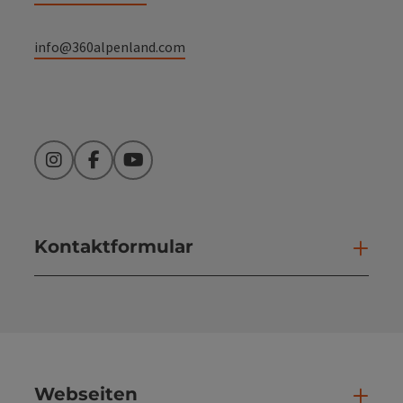
info@360alpenland.com
Instagram
Facebook
YouTube
Kontaktformular
Kont
Webseiten
Web