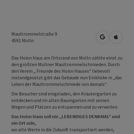
Maultrommelstraße 9
in Google Map
in Apple
4591
Molln
Das Hoisn Haus am Ortsrand von Molln zählte einst zu
den größten Mollner Maultrommelschmieden. Durch
den Verein „ Freunde des Hoisn Hauses“ liebevoll
instandgesetzt gibt das Gebäude nun Einblicke in „das
Leben der Maultrommelschmiede von damals“.
Die Besucher sind eingeladen, den Kräutergarten zu
entdecken und im alten Baumgarten mit seinen
Wegen und Plätzen zu entspannen und zu verweilen.
Das Hoisn Haus soll ein „LEBENDIGES DENKMAL“ und
ein Ort sein,
wo alte Werte in die Zukunft transportiert werden,