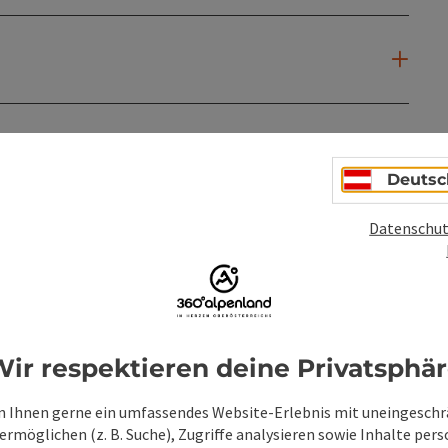
Deutsc
Datenschut
ir respektieren deine Privatsphä
PDF erstellen
Beitrag drucken
In der Nähe
 Ihnen gerne ein umfassendes Website-Erlebnis mit uneingesch
rmöglichen (z. B. Suche), Zugriffe analysieren sowie Inhalte pers
en