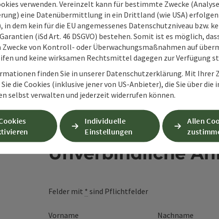
ookies verwenden. Vereinzelt kann für bestimmte Zwecke (Analyse
rung) eine Datenübermittlung in ein Drittland (wie USA) erfolgen (
O), in dem kein für die EU angemessenes Datenschutzniveau bzw. ke
Garantien (iSd Art. 46 DSGVO) bestehen. Somit ist es möglich, da
m Zwecke von Kontroll- oder Überwachungsmaßnahmen auf überm
ifen und keine wirksamen Rechtsmittel dagegen zur Verfügung s
rmationen finden Sie in unserer Datenschutzerklärung. Mit Ihre
Sie die Cookies (inklusive jener von US-Anbieter), die Sie über die 
en selbst verwalten und jederzeit widerrufen können.
 Cookies
Individuelle
Allen Co
tivieren
Einstellungen
zustimm
Unverbindliche An
Felder mit
*
sind Pflichtfelder
Vorname
Nachname