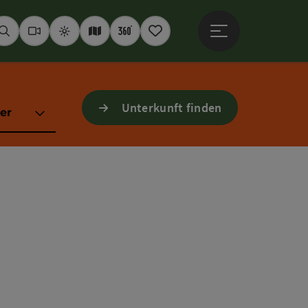
Hauptmenü öffne
Suchen
Webcams
Wetter
Interaktive Karte
360° Panoramen
Merkzettel
Unterkunft finden
er