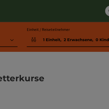
Einheit / Reiseteilnehmer
1
Einheit
,
2
Erwachsene
,
0
Kind
Einheitenanzahl und Personenfelder
etterkurse