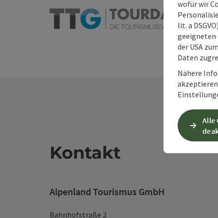
wofür wir C
Personalisie
lit. a DSGV
geeigneten 
der USA zu
Daten zugre
Nähere Info
akzeptieren 
Einstellung
Alle
deak
Kontakt
Alpenland Tourismus GmbH
Bahnhofstraße 2