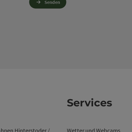
Senden
Services
hnen Hinterstoder /
Wetter und Webcams