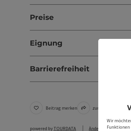
Preise
Eignung
Barrierefreiheit
W
Beitrag merken
zum Merkzettel
Wir möchten
Funktionen e
powered by
TOURDATA
Änderung vorschlag