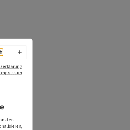
Sprachwahl - Menü öffnen
h
zerklärung
Impressum
re
ränkten
onalisieren,