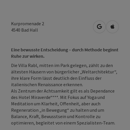
Kurpromenade 2
in Google Map
in Apple
4540
Bad Hall
Eine bewusste Entscheidung – durch Methode beginnt
Ruhe zur wirken.
Die Villa Rabl, mitten im Park gelegen, zählt zu den
ältesten Häusern von bürgerlicher „Weltarchitektur“,
ihre klare Form lässt deutlich den Einfluss der
italienischen Renaissance erkennen.
Als Zentrum der Achtsamkeit gilt es als Dependance
des Hotel Miraverde****. Mit Fokus auf Yoga und
Meditation um Klarheit, Offenheit, aber auch
Regeneration „in Bewegung“ zu halten und um
Balance, Kraft, Bewusstsein und Kontrolle zu
optimieren, begleitet von einem Spezialisten-Team.