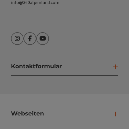
info@360alpenland.com
Instagram
Facebook
YouTube
Kontaktformular
Kont
Webseiten
Web