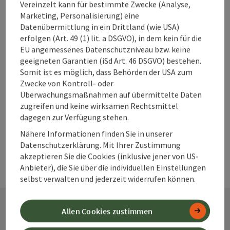
Vereinzelt kann für bestimmte Zwecke (Analyse,
Marketing, Personalisierung) eine
Beitrag merken
Beitrag drucken
Datenübermittlung in ein Drittland (wie USA)
erfolgen (Art. 49 (1) lit. a DSGVO), in dem kein für die
zum Merkzettel
In der Nähe
EU angemessenes Datenschutzniveau bzw. keine
geeigneten Garantien (iSd Art. 46 DSGVO) bestehen.
PDF erstellen
Somit ist es möglich, dass Behörden der USA zum
Zwecke von Kontroll- oder
Überwachungsmaßnahmen auf übermittelte Daten
powered by
TOURDATA
Änderung vorschlagen
zugreifen und keine wirksamen Rechtsmittel
dagegen zur Verfügung stehen.
Nähere Informationen finden Sie in unserer
Datenschutzerklärung. Mit Ihrer Zustimmung
akzeptieren Sie die Cookies (inklusive jener von US-
Anbieter), die Sie über die individuellen Einstellungen
selbst verwalten und jederzeit widerrufen können.
Allen Cookies zustimmen
Kontakt