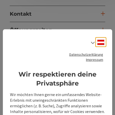
Kontakt
Öffnungszeiten
Deuts
Sprach
Anreise/Lage
Datenschutzerklärung
Impressum
Ausstattung
Wir respektieren deine
Eignung
Privatsphäre
Barrierefreiheit
Wir möchten Ihnen gerne ein umfassendes Website-
Erlebnis mit uneingeschränkten Funktionen
ermöglichen (z. B. Suche), Zugriffe analysieren sowie
Inhalte personalisieren, wofür wir Cookies verwenden.