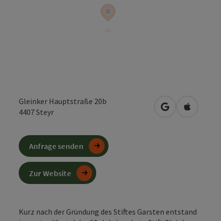
Gleinker Hauptstraße 20b
in Google Maps
in Apple 
4407
Steyr
Anfrage senden
Zur Website
Kurz nach der Gründung des Stiftes Garsten entstand