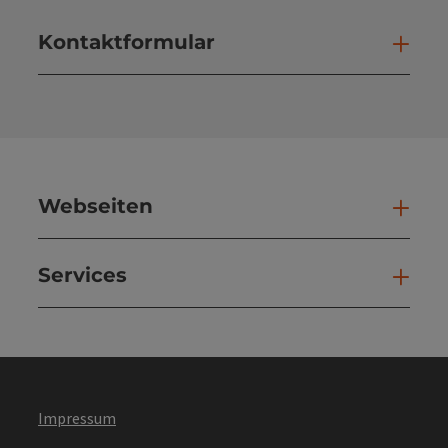
Kontaktformular
Kont
Webseiten
Web
Services
Ser
Impressum