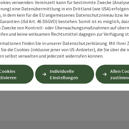
ookies verwenden. Vereinzelt kann für bestimmte Zwecke (Analyse
rung) eine Datenübermittlung in ein Drittland (wie USA) erfolgen (
O), in dem kein für die EU angemessenes Datenschutzniveau bzw. ke
Garantien (iSd Art. 46 DSGVO) bestehen. Somit ist es möglich, da
m Zwecke von Kontroll- oder Überwachungsmaßnahmen auf überm
ifen und keine wirksamen Rechtsmittel dagegen zur Verfügung s
rmationen finden Sie in unserer Datenschutzerklärung. Mit Ihre
Sie die Cookies (inklusive jener von US-Anbieter), die Sie über die 
PDF erstellen
Beitrag drucken
In der Nähe
en selbst verwalten und jederzeit widerrufen können.
 Cookies
Individuelle
Allen Co
en
tivieren
Einstellungen
zustimm