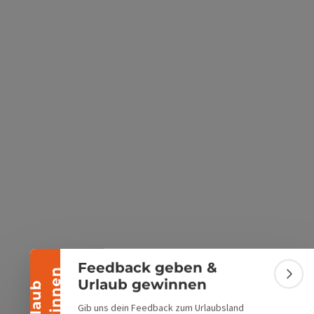
s öffnen
 Maps öffnen
Banner einklappen
Feedback geben &
n
Bann
Urlaub gewinnen
U
r
l
a
u
b
g
e
w
i
n
n
e
Gib uns dein Feedback zum Urlaubsland