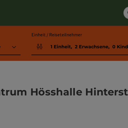
Einheit / Reiseteilnehmer
e
1
Einheit
,
2
Erwachsene
,
0
Kind
Einheitenanzahl und Personenfelder
trum Hösshalle Hinters