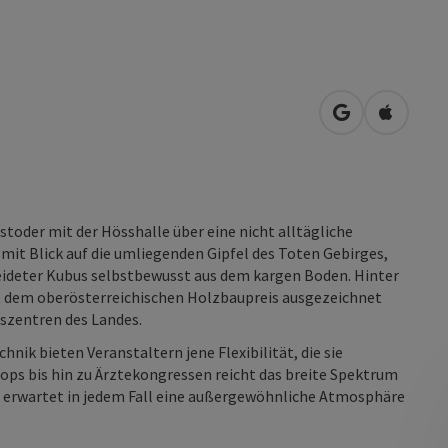
in Google Map
in Apple
stoder mit der Hösshalle über eine nicht alltägliche
 mit Blick auf die umliegenden Gipfel des Toten Gebirges,
ideter Kubus selbstbewusst aus dem kargen Boden. Hinter
t dem oberösterreichischen Holzbaupreis ausgezeichnet
szentren des Landes.
k bieten Veranstaltern jene Flexibilität, die sie
ps bis hin zu Ärztekongressen reicht das breite Spektrum
e erwartet in jedem Fall eine außergewöhnliche Atmosphäre