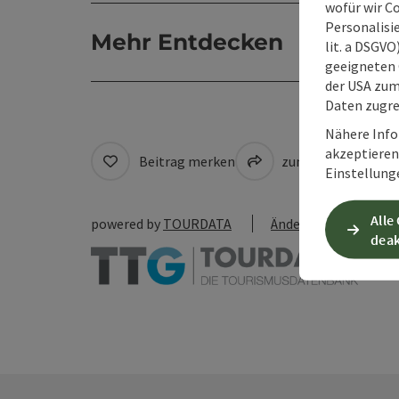
wofür wir C
Personalisie
Mehr Entdecken
lit. a DSGV
geeigneten 
der USA zu
Daten zugre
Nähere Info
akzeptieren 
Beitrag merken
zum Merkzettel
Einstellung
Alle
powered by
TOURDATA
Änderung vorschlag
deak