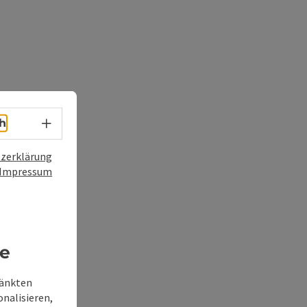
Sprachwahl - Menü öffnen
h
zerklärung
Impressum
re
ränkten
onalisieren,