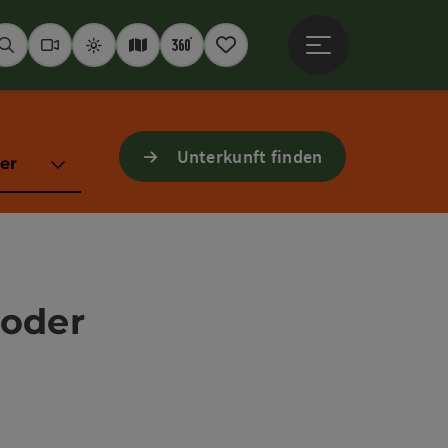
Hauptmenü öffne
Suchen
Webcams
Wetter
Interaktive Karte
360° Panoramen
Merkzettel
Unterkunft finden
er
toder