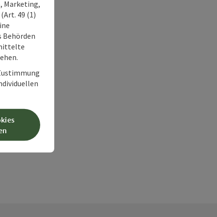
, Marketing,
Art. 49 (1)
ine
ss Behörden
ittelte
tehen.
r Zustimmung
individuellen
okies
en