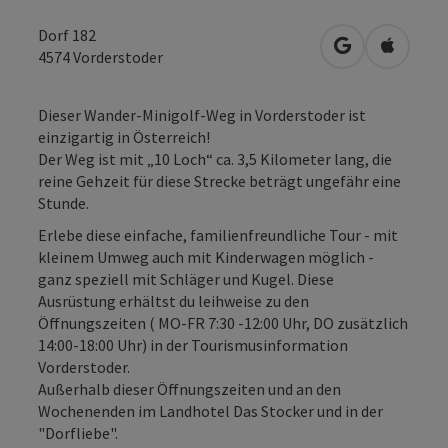
Dorf 182
in Google Map
in Apple
4574
Vorderstoder
Dieser Wander-Minigolf-Weg in Vorderstoder ist
einzigartig in Österreich!
Der Weg ist mit „10 Loch“ ca. 3,5 Kilometer lang, die
reine Gehzeit für diese Strecke beträgt ungefähr eine
Stunde.
Erlebe diese einfache, familienfreundliche Tour - mit
kleinem Umweg auch mit Kinderwagen möglich -
ganz speziell mit Schläger und Kugel. Diese
Ausrüstung erhältst du leihweise zu den
Öffnungszeiten ( MO-FR 7:30 -12:00 Uhr, DO zusätzlich
14:00-18:00 Uhr) in der Tourismusinformation
Vorderstoder.
Außerhalb dieser Öffnungszeiten und an den
Wochenenden im Landhotel Das Stocker und in der
"Dorfliebe".