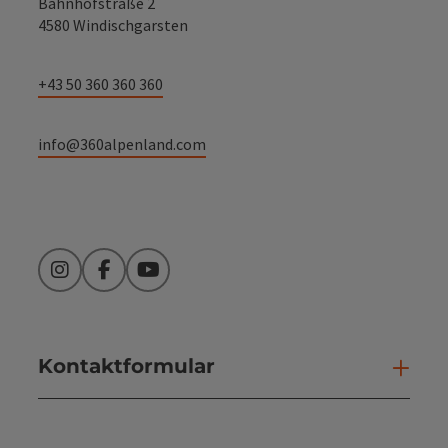
Bahnhofstraße 2
4580 Windischgarsten
+43 50 360 360 360
info@360alpenland.com
Instagram
Facebook
YouTube
Kontaktformular
Kont