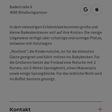
Badestraße 6
in Google Map
in Apple
4580
Windischgarsten
In dem vielseitigen Erlebnisbad kommen große und
kleine Badeabenteurer voll auf ihre Kosten. Die riesige
Liegewiese verfügt über schattige und sonnige Plätze,
teilweise mit Holzliegen.
„Rosifant", die Kinderrutsche, ist für die kleinsten
Gäste geeignet und führt mitten ins Babybecken. Für
die Größeren bietet das Freibad eine Rutsche mit 2
Kurven, ein 3-Meter Sprungbrett, einen Wasserpilz
sowie einige Sprungblöcke. Für das leibliche Wohl wird
im Buffet bestens gesorgt.
Kontakt