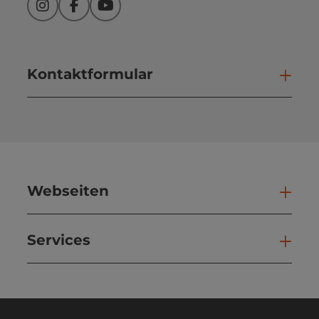
Instagram
Facebook
YouTube
Kontaktformular
Kont
Webseiten
Web
Services
Ser