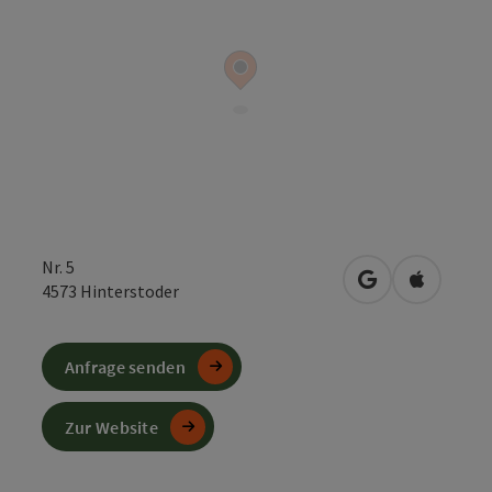
Nr. 5
in Google Maps
in Apple 
4573
Hinterstoder
Anfrage senden
Zur Website