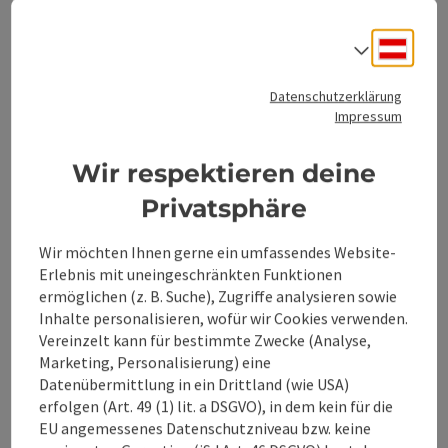
Eignung
Deuts
Sprach
Barrierefreiheit
Datenschutzerklärung
Impressum
Mehr Entdecken
Wir respektieren deine
Privatsphäre
Wir möchten Ihnen gerne ein umfassendes Website-
Beitrag merken
Beitrag drucken
Erlebnis mit uneingeschränkten Funktionen
ermöglichen (z. B. Suche), Zugriffe analysieren sowie
zum Merkzettel
In der Nähe
Inhalte personalisieren, wofür wir Cookies verwenden.
Vereinzelt kann für bestimmte Zwecke (Analyse,
PDF erstellen
Marketing, Personalisierung) eine
Datenübermittlung in ein Drittland (wie USA)
erfolgen (Art. 49 (1) lit. a DSGVO), in dem kein für die
powered by
TOURDATA
Änderung vorschlagen
EU angemessenes Datenschutzniveau bzw. keine