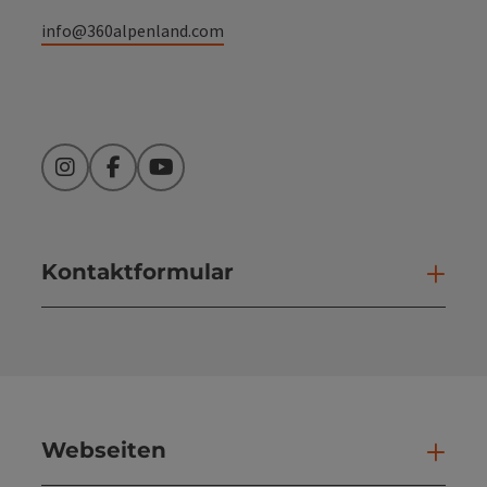
info@360alpenland.com
Instagram
Facebook
YouTube
Kontaktformular
Kont
Webseiten
Web