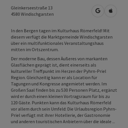
Gleinkerseestraße 13
in Google Map
in Apple
4580
Windischgarsten
In den Bergen tagen im Kulturhaus Römerfeld! Mit
diesem verfügt die Marktgemeinde Windischgarsten
über ein multifunktionales Veranstaltungshaus
mitten im Ortszentrum.
Der moderne Bau, dessen Äußeres von markanten
Glasflächen geprägt ist, dient einerseits als
kultureller Treffpunkt im Herzen der Pyhrn-Priel
Region. Gleichzeitig kann er als Location für
Tagungen und Kongresse angemietet werden. Im
Großen Saal finden bis zu 530 Personen Platz, ergänzt
wird er durch einen kleinen Vortragsraum für bis zu
120 Gäste. Punkten kann das Kulturhaus Römerfeld
vor allem durch sein Umfeld: Die Urlaubsregion Pyhrn-
Priel verfügt mit ihrer Hotellerie, der Gastronomie
und anderen touristischen Anbietern über die ideale ...