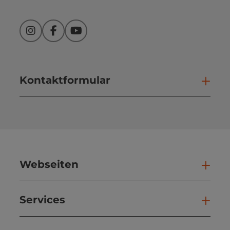
Instagram
Facebook
YouTube
Kontaktformular
Kont
Webseiten
Web
Services
Ser