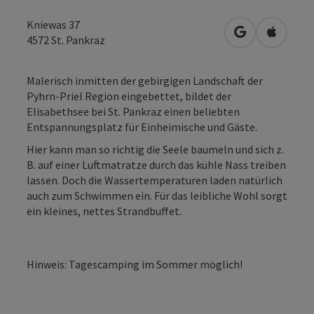
Kniewas 37
in Google Map
in Apple
4572
St. Pankraz
Malerisch inmitten der gebirgigen Landschaft der
Pyhrn-Priel Region eingebettet, bildet der
Elisabethsee bei St. Pankraz einen beliebten
Entspannungsplatz für Einheimische und Gäste.
Hier kann man so richtig die Seele baumeln und sich z.
B. auf einer Luftmatratze durch das kühle Nass treiben
lassen. Doch die Wassertemperaturen laden natürlich
auch zum Schwimmen ein. Für das leibliche Wohl sorgt
ein kleines, nettes Strandbuffet.
Hinweis: Tagescamping im Sommer möglich!