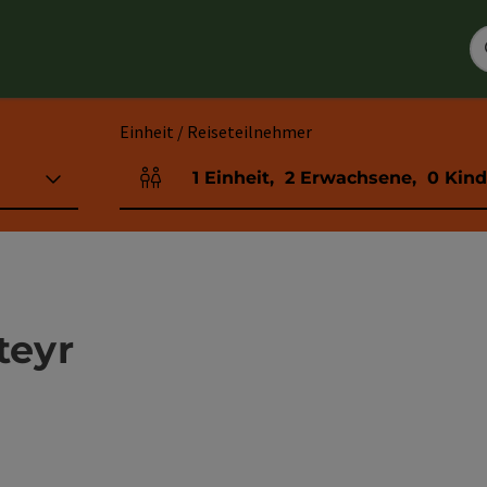
Einheit / Reiseteilnehmer
1
Einheit
,
2
Erwachsene
,
0
Kind
Einheitenanzahl und Personenfelder
teyr