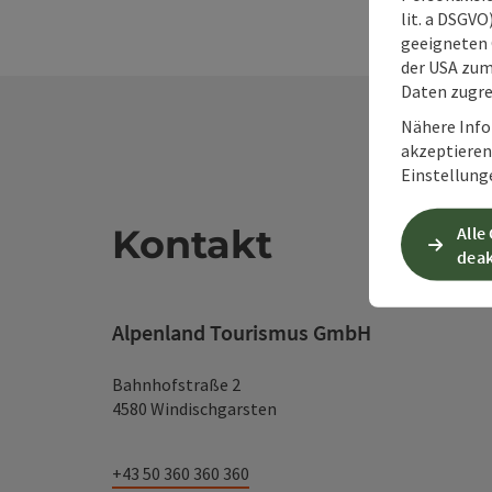
lit. a DSGV
geeigneten 
der USA zu
Daten zugre
Nähere Info
akzeptieren 
Einstellung
Kontakt
Alle
deak
Alpenland Tourismus GmbH
Bahnhofstraße 2
4580 Windischgarsten
+43 50 360 360 360