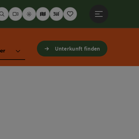
Hauptmenü öffne
Suchen
Webcams
Wetter
Interaktive Karte
360° Panoramen
Merkzettel
Unterkunft finden
er