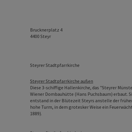
Brucknerplatz 4
4400
Steyr
Steyrer Stadtpfarrkirche
Steyrer Stadtpfarrkirche außen
Diese 3-schiffige Hallenkirche, das "Steyrer Münst
Wiener Dombauhütte (Hans Puchsbaum) erbaut. Sie
entstand in der Blütezeit Steyrs anstelle der frü
hohe Turm, in dem grotesker Weise ein Feuerwächt
1889).