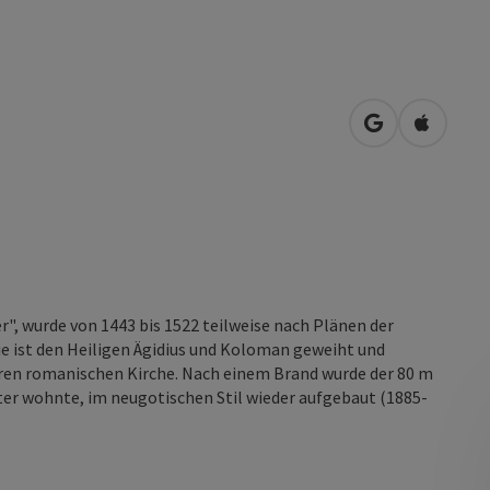
in Google Map
in Apple
er", wurde von 1443 bis 1522 teilweise nach Plänen der
 ist den Heiligen Ägidius und Koloman geweiht und
heren romanischen Kirche. Nach einem Brand wurde der 80 m
er wohnte, im neugotischen Stil wieder aufgebaut (1885-