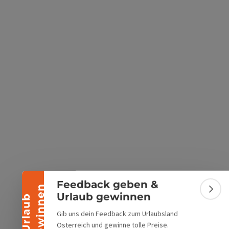
s öffnen
 Maps öffnen
Banner einklappen
Feedback geben &
n
Bann
Urlaub gewinnen
U
r
l
a
u
b
g
e
w
i
n
n
e
Gib uns dein Feedback zum Urlaubsland
Österreich und gewinne tolle Preise.