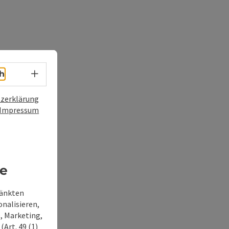
Sprachwahl - Menü öffnen
h
zerklärung
Impressum
re
ränkten
onalisieren,
, Marketing,
Art. 49 (1)