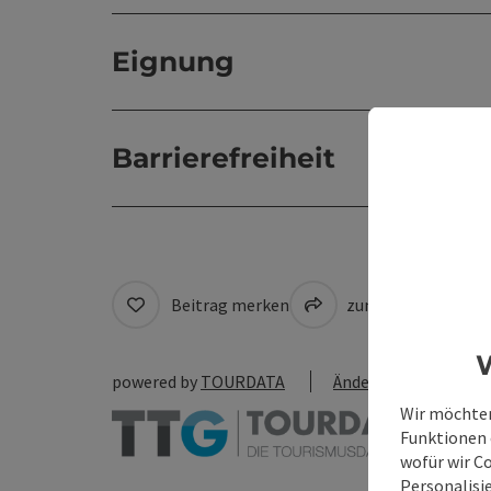
Eignung
Barrierefreiheit
Beitrag merken
zum Merkzettel
W
powered by
TOURDATA
Änderung vorschlag
Wir möchten
Funktionen e
wofür wir C
Personalisie