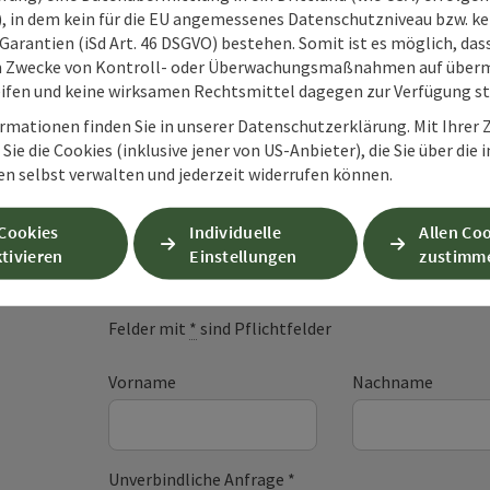
O), in dem kein für die EU angemessenes Datenschutzniveau bzw. ke
Garantien (iSd Art. 46 DSGVO) bestehen. Somit ist es möglich, da
m Zwecke von Kontroll- oder Überwachungsmaßnahmen auf überm
ifen und keine wirksamen Rechtsmittel dagegen zur Verfügung s
rmationen finden Sie in unserer Datenschutzerklärung. Mit Ihre
Sie die Cookies (inklusive jener von US-Anbieter), die Sie über die 
en selbst verwalten und jederzeit widerrufen können.
Unverbindliche An
 Cookies
Individuelle
Allen Co
tivieren
Einstellungen
zustimm
Felder mit
*
sind Pflichtfelder
Vorname
Nachname
Unverbindliche Anfrage
*