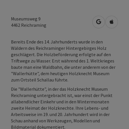
Museumsweg 9
in Google Map
in Apple
4462
Reichraming
Bereits Ende des 14. Jahrhunderts wurde in den
Wäldern des Reichraminger Hintergebirges Holz
geschlägert. Die Holzbeförderung erfolgte auf den
Triftwege zu Wasser. Erst während des 1. Weltkrieges
baute man eine Waldbahn, die unter anderem von der
"Wallerhütte", dem heutigen Holzknecht Museum
zum Ortsteil Schallau führte.
Die "Wallerhütte", in der das Holzknecht Museum
Reichraming untergebracht ist, war einst der Punkt
allabendlicher Einkehr und in den Wintermonaten
zweite Heimat der Holzknechte. Ihre Lebens- und
Arbeitsweise im 19. und 20. Jahrhundert wird in der
Schau anhand von Werkzeugen, Modellen und
Bildmaterial dokumentiert.