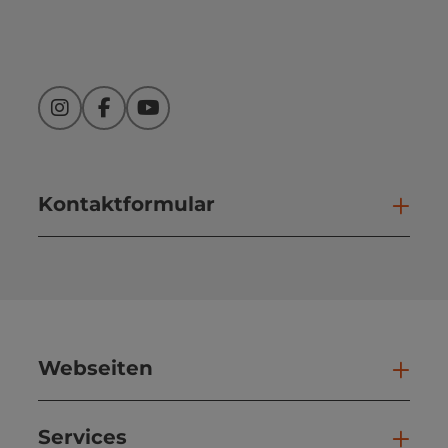
Instagram
Facebook
YouTube
Kontaktformular
Kont
Webseiten
Web
Services
Ser