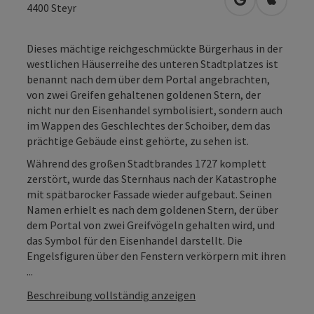
in Google Map
in Apple
4400
Steyr
Dieses mächtige reichgeschmückte Bürgerhaus in der
westlichen Häuserreihe des unteren Stadtplatzes ist
benannt nach dem über dem Portal angebrachten,
von zwei Greifen gehaltenen goldenen Stern, der
nicht nur den Eisenhandel symbolisiert, sondern auch
im Wappen des Geschlechtes der Schoiber, dem das
prächtige Gebäude einst gehörte, zu sehen ist.
Während des großen Stadtbrandes 1727 komplett
zerstört, wurde das Sternhaus nach der Katastrophe
mit spätbarocker Fassade wieder aufgebaut. Seinen
Namen erhielt es nach dem goldenen Stern, der über
dem Portal von zwei Greifvögeln gehalten wird, und
das Symbol für den Eisenhandel darstellt. Die
Engelsfiguren über den Fenstern verkörpern mit ihren
...
Beschreibung vollständig anzeigen