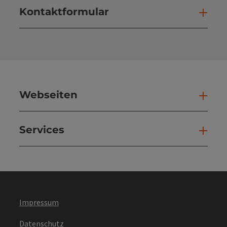
Kontaktformular
Kont
Webseiten
Web
Services
Ser
Impressum
Datenschutz