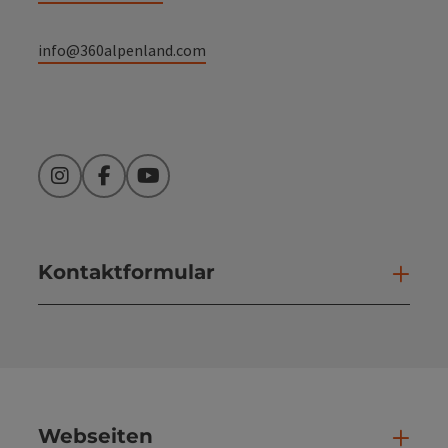
info@360alpenland.com
Instagram
Facebook
YouTube
Kontaktformular
Kont
Webseiten
Web