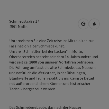
Schmiedstraße 17
in Google Map
in Apple
4591
Molln
Unternehmen Sie eine Zeitreise ins Mittelalter, zur
Faszination alter Schmiedekunst.
Unsere „
Schmidten bei der Lacken
“ in Molln,
Oberösterreich besteht seit dem 14. Jahrhundert und
wird
seit ca. 1800 von unseren Vorfahren betrieben
.
Die Führung umfasst die alte Schmiede, das Museum
und natürlich die Werkstatt, in der Rüstungen,
Blankwaffe und Truhen exakt bis ins kleinste Detail
mit außerordentlichem Können und historischer
Technik hergestellt werden.
Das Schmiedegebäude, das nach der Haager