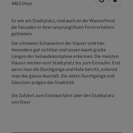
in Google Map
in Apple
4402
Steyr
So wie am Stadtplatz, sind auch an der Wasserfront
die Fassaden in ihrer ursprünglihcen Form erhalten
geblieben.
Die schmalen Schauseiten der Häuser sind hier
besonders gut sichtbar und lassen kaum große
Längen der Gebäudekomplexe erkennen. Die meisten
Häuser reichen vom Stadtplatz bis zum Ennsufer. Erst
wenn man die Durchgänge und Höfe betritt, erkennt
man das ganze Ausmaß. Die vielen Durchgänge und
Gässchen prägen das Stadtbild.
Die Zufahrt zum Ennskai führt über den Stadtplatz
von Steyr