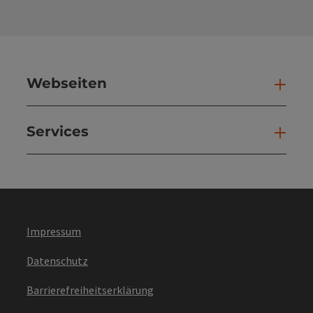
Webseiten
Web
Services
Ser
Impressum
Datenschutz
Barrierefreiheitserklärung