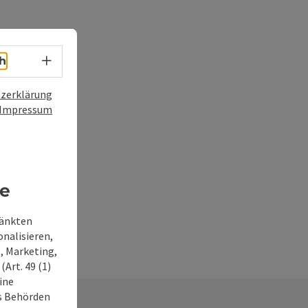
Sprachwahl - Menü öffnen
h
zerklärung
Impressum
re
ränkten
onalisieren,
, Marketing,
Art. 49 (1)
ine
ss Behörden