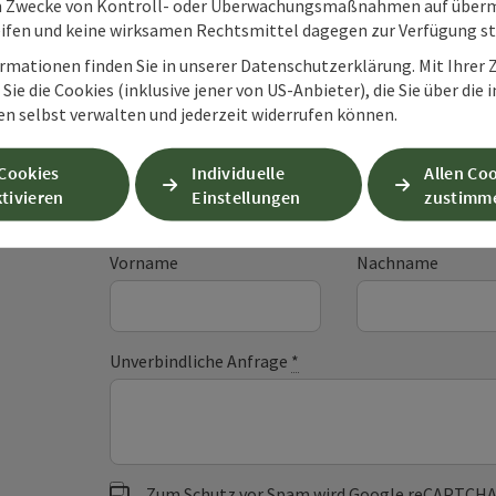
m Zwecke von Kontroll- oder Überwachungsmaßnahmen auf überm
ifen und keine wirksamen Rechtsmittel dagegen zur Verfügung s
rmationen finden Sie in unserer Datenschutzerklärung. Mit Ihre
Sie die Cookies (inklusive jener von US-Anbieter), die Sie über die 
Unverbindliche An
en selbst verwalten und jederzeit widerrufen können.
 Cookies
Individuelle
Allen Co
tivieren
Einstellungen
zustimm
Felder mit
*
sind Pflichtfelder
Vorname
Nachname
Unverbindliche Anfrage
*
Zum Schutz vor Spam wird Google reCAPTCHA