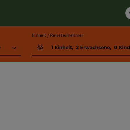
Einheit / Reiseteilnehmer
e
1
Einheit
,
2
Erwachsene
,
0
Kind
Einheitenanzahl und Personenfelder