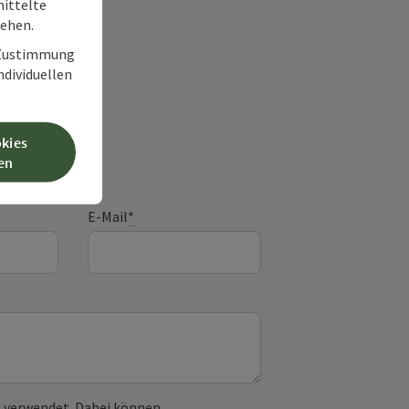
ittelte
tehen.
r Zustimmung
individuellen
frage
okies
en
E-Mail
*
 verwendet. Dabei können