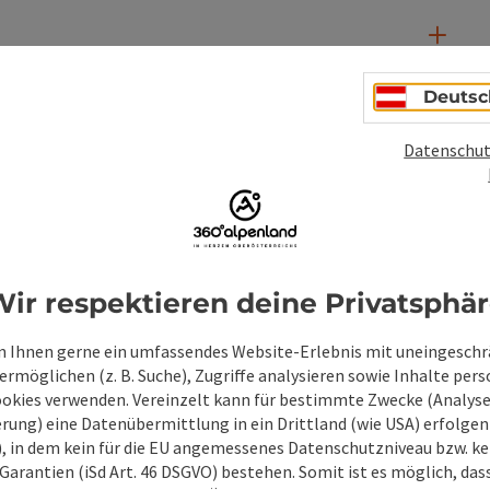
Deutsc
Datenschut
PDF erstellen
Beitrag drucken
In der Nähe
en
ir respektieren deine Privatsphä
 Ihnen gerne ein umfassendes Website-Erlebnis mit uneingesch
rmöglichen (z. B. Suche), Zugriffe analysieren sowie Inhalte pers
ookies verwenden. Vereinzelt kann für bestimmte Zwecke (Analyse
rung) eine Datenübermittlung in ein Drittland (wie USA) erfolgen (
O), in dem kein für die EU angemessenes Datenschutzniveau bzw. ke
Garantien (iSd Art. 46 DSGVO) bestehen. Somit ist es möglich, da