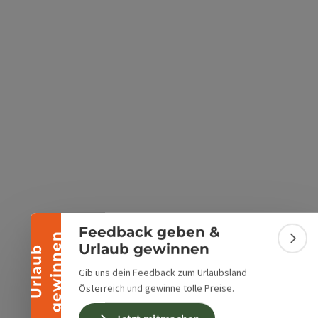
s öffnen
 Maps öffnen
Banner einklappen
Feedback geben &
n
Bann
Urlaub gewinnen
U
r
l
a
u
b
g
e
w
i
n
n
e
Gib uns dein Feedback zum Urlaubsland
Österreich und gewinne tolle Preise.