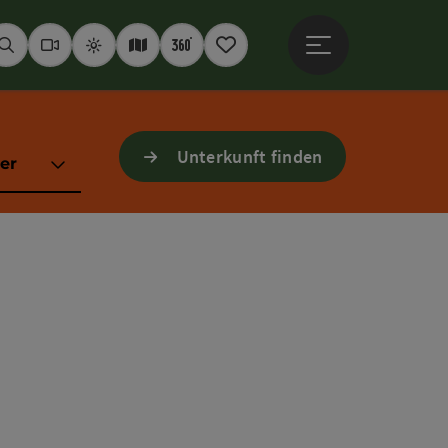
Hauptmenü öffne
Suchen
Webcams
Wetter
Interaktive Karte
360° Panoramen
Merkzettel
Unterkunft finden
er