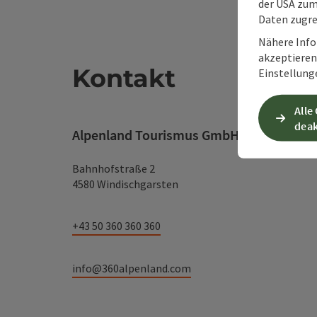
der USA zu
Daten zugre
Nähere Info
akzeptieren 
Kontakt
Einstellung
Alle
deak
Alpenland Tourismus GmbH
Bahnhofstraße 2
4580 Windischgarsten
+43 50 360 360 360
info@360alpenland.com