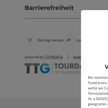
Barrierefreiheit
Beitrag merken
zum Merkzettel
powered by
TOURDATA
Änderung vorschlag
W
Wir möchten
Funktionen e
wofür wir C
Personalisie
lit. a DSGV
geeigneten 