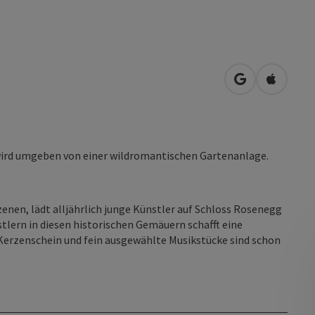
in Google Map
in Apple
 wird umgeben von einer wildromantischen Gartenanlage.
enen, lädt alljährlich junge Künstler auf Schloss Rosenegg
lern in diesen historischen Gemäuern schafft eine
Kerzenschein und fein ausgewählte Musikstücke sind schon