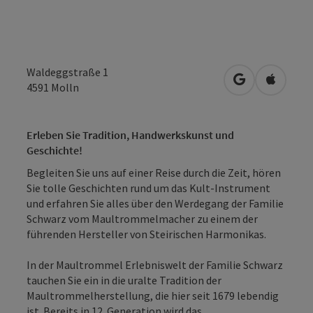
Waldeggstraße 1
in Google Map
in Apple
4591
Molln
Erleben Sie Tradition, Handwerkskunst und
Geschichte!
Begleiten Sie uns auf einer Reise durch die Zeit, hören
Sie tolle Geschichten rund um das Kult-Instrument
und erfahren Sie alles über den Werdegang der Familie
Schwarz vom Maultrommelmacher zu einem der
führenden Hersteller von Steirischen Harmonikas.
In der Maultrommel Erlebniswelt der Familie Schwarz
tauchen Sie ein in die uralte Tradition der
Maultrommelherstellung, die hier seit 1679 lebendig
ist. Bereits in 12. Generation wird das