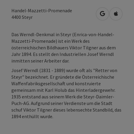
Handel-Mazzetti-Promenade
in Google Map
in Apple
4400
Steyr
Das Werndl-Denkmal in Steyr (Enrica-von-Handel-
Mazzetti-Promenade) ist ein Werk des
österreichischen Bildhauers Viktor Tilgner aus dem
Jahr 1894. Es stellt den Industriellen Josef Werndl
inmitten seiner Arbeiter dar.
Josef Werndl (1831 - 1889) wurde oft als "Retter von
Steyr" bezeichnet. Er gründete die Österreichische
Waffenfabriksgesellschaft und konstruierte
gemeinsam mit Karl Holub das Hinterladergewehr.
1935 entstand aus seinem Werk die Steyr-Daimler-
Puch-AG. Aufgrund seiner Verdienste um die Stadt
schuf Viktor Tilgner dieses lebensechte Standbild, das
1894 enthüllt wurde.