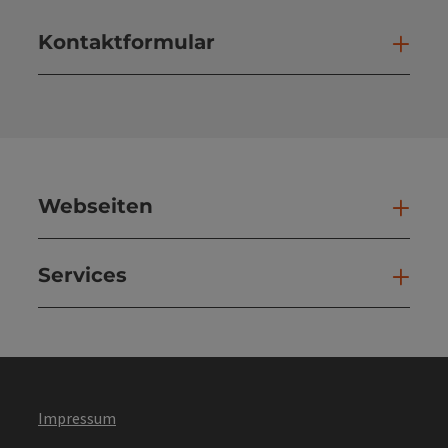
Kontaktformular
Kont
Webseiten
Web
Services
Ser
Impressum