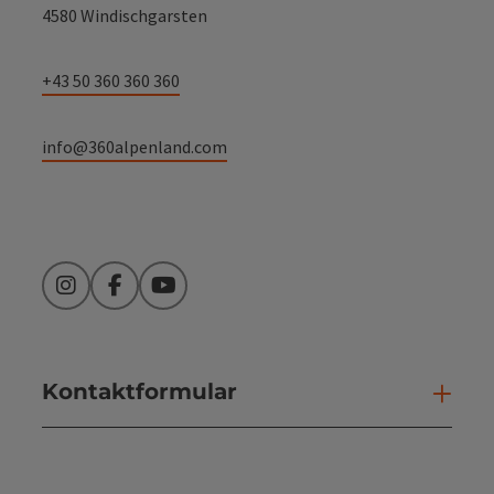
4580 Windischgarsten
+43 50 360 360 360
info@360alpenland.com
Instagram
Facebook
YouTube
Kontaktformular
Kont