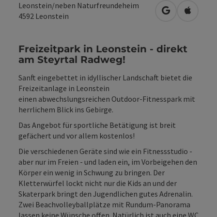
Leonstein/neben Naturfreundeheim
in Google Map
in Apple
4592
Leonstein
Freizeitpark in Leonstein - direkt
am Steyrtal Radweg!
Sanft eingebettet in idyllischer Landschaft bietet die
Freizeitanlage in Leonstein
einen abwechslungsreichen Outdoor-Fitnesspark mit
herrlichem Blick ins Gebirge.
Das Angebot für sportliche Betätigung ist breit
gefächert und vor allem kostenlos!
Die verschiedenen Geräte sind wie ein Fitnessstudio -
aber nur im Freien - und laden ein, im Vorbeigehen den
Körper ein wenig in Schwung zu bringen. Der
Kletterwürfel lockt nicht nur die Kids an und der
Skaterpark bringt den Jugendlichen gutes Adrenalin.
Zwei Beachvolleyballplätze mit Rundum-Panorama
lassen keine Wünsche offen. Natürlich ist auch eine WC