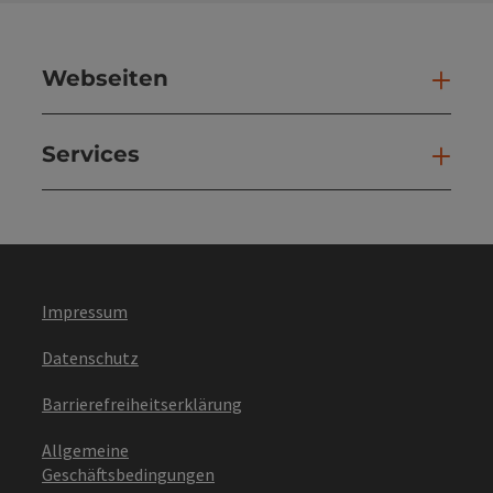
Webseiten
Web
Services
Ser
Impressum
Datenschutz
Barrierefreiheitserklärung
Allgemeine
Geschäftsbedingungen