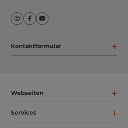
Instagram
Facebook
YouTube
Kontaktformular
Kont
Webseiten
Web
Services
Ser