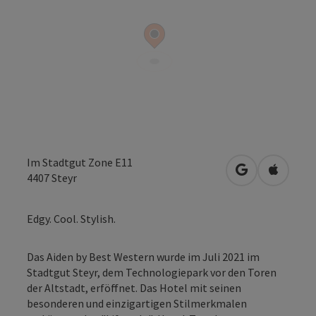
Im Stadtgut Zone E11
in Google Map
in Apple
4407
Steyr
Edgy. Cool. Stylish.
Das Aiden by Best Western wurde im Juli 2021 im
Stadtgut Steyr, dem Technologiepark vor den Toren
der Altstadt, erföffnet. Das Hotel mit seinen
besonderen und einzigartigen Stilmerkmalen