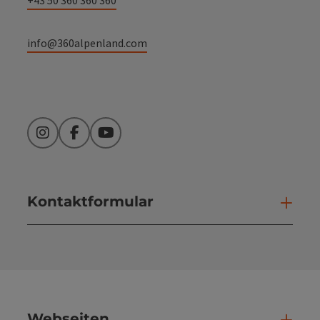
info@360alpenland.com
Instagram
Facebook
YouTube
Kontaktformular
Kont
Webseiten
Web