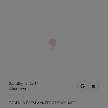
Spitalkystraße 12
in Google Map
in Apple
4400
Steyr
TAGEN IN ENTSPANNTER ATMOSPHÄRE