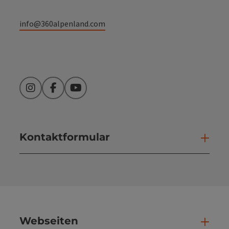
info@360alpenland.com
Instagram
Facebook
YouTube
Kontaktformular
Kont
Webseiten
Web