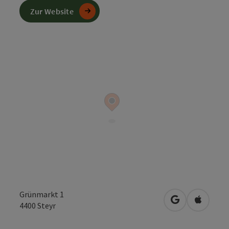
Zur Website
Grünmarkt 1
in Google Map
in Apple
4400
Steyr