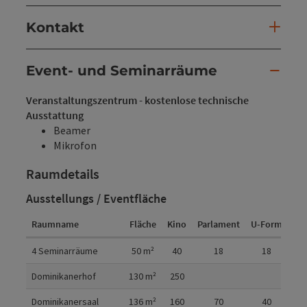
Kontakt
Event- und Seminarräume
Veranstaltungszentrum - kostenlose technische
Ausstattung
Beamer
Mikrofon
Raumdetails
Ausstellungs / Eventfläche
Raumname
Fläche
Kino
Parlament
U-Form
Ga
Raumdetails
4 Seminarräume
50
m²
40
18
18
2
Dominikanerhof
130
m²
250
12
Dominikanersaal
136
m²
160
70
40
10