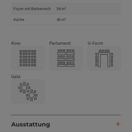
Foyer mit Barbereich
56
m²
Küche
45
m²
Kino
Parlament
U-Form
Gala
Ausstattung