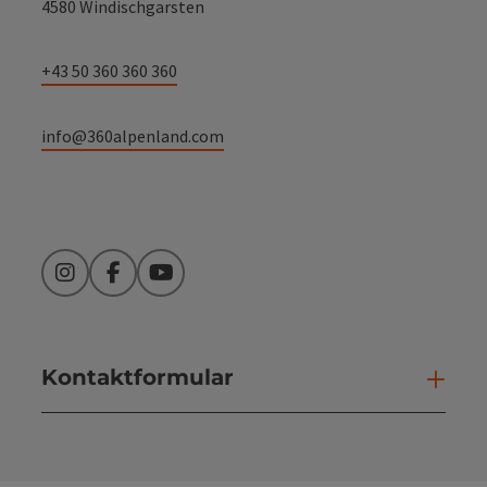
4580 Windischgarsten
+43 50 360 360 360
info@360alpenland.com
Instagram
Facebook
YouTube
Kontaktformular
Kont