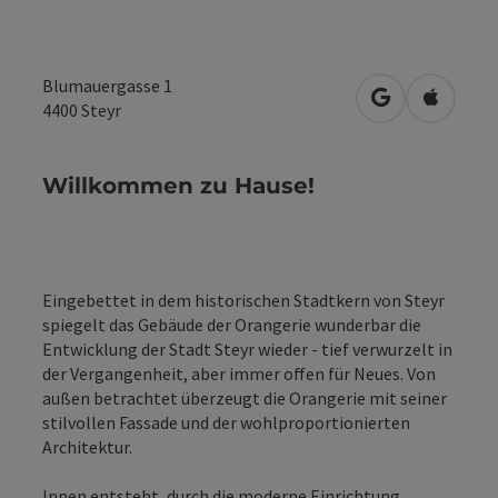
Blumauergasse 1
in Google Map
in Apple
4400
Steyr
Willkommen zu Hause!
Eingebettet in dem historischen Stadtkern von Steyr
spiegelt das Gebäude der Orangerie wunderbar die
Entwicklung der Stadt Steyr wieder - tief verwurzelt in
der Vergangenheit, aber immer offen für Neues. Von
außen betrachtet überzeugt die Orangerie mit seiner
stilvollen Fassade und der wohlproportionierten
Architektur.
Innen entsteht, durch die moderne Einrichtung,