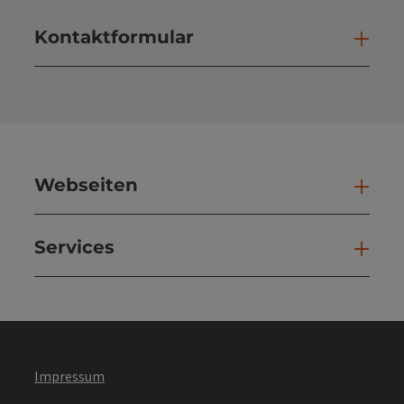
Kontaktformular
Kont
Webseiten
Web
Services
Ser
Impressum