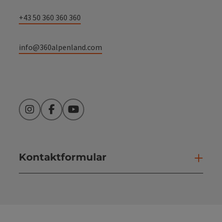
+43 50 360 360 360
info@360alpenland.com
Instagram
Facebook
YouTube
Kontaktformular
Kont